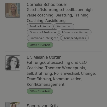
Cornelia Schödlbauer
Geschäftsführung schoedlbauer high
value coaching, Beratung, Training,
Coaching, Ausbildung
Feedback-Kultur
Wertearbeit
Diversity & Inklusion
Lösungsorientierung
Emotionale Intelligenz
Gruppendynamik
Offen für Arbeit
Dr. Melanie Cordini
Führungskräftecoaching und CEO
Coaching: Themen: Wendepunkt,
Selbstführung, Rollenwechsel, Change,
Teamführung, Kommunikation,
Konfliktmanagement
Offen für Arbeit
Sandra von Keitz