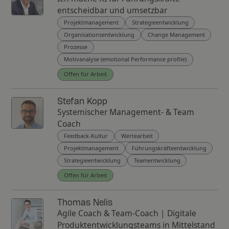
entscheidbar und umsetzbar
Projektmanagement
Strategieentwicklung
Organisationsentwicklung
Change Management
Prozesse
Motivanalyse (emotional Performance profile)
Offen für Arbeit
Stefan Kopp
Systemischer Management- & Team
Coach
Feedback-Kultur
Wertearbeit
Projektmanagement
Führungskräfteentwicklung
Strategieentwicklung
Teamentwicklung
Offen für Arbeit
Thomas Nelis
Agile Coach & Team-Coach | Digitale
Produktentwicklungsteams in Mittelstand