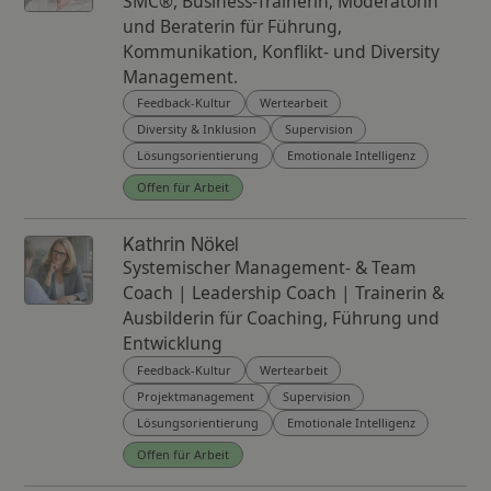
SMC®, Business-Trainerin, Moderatorin
und Beraterin für Führung,
Kommunikation, Konflikt- und Diversity
Management.
Feedback-Kultur
Wertearbeit
Diversity & Inklusion
Supervision
Lösungsorientierung
Emotionale Intelligenz
Offen für Arbeit
Kathrin Nökel
Systemischer Management- & Team
Coach | Leadership Coach | Trainerin &
Ausbilderin für Coaching, Führung und
Entwicklung
Feedback-Kultur
Wertearbeit
Projektmanagement
Supervision
Lösungsorientierung
Emotionale Intelligenz
Offen für Arbeit