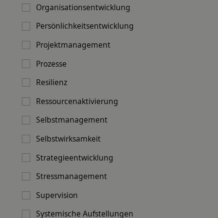
Organisationsentwicklung
Für welche Themen kann ich einen SMC-
Persönlichkeitsentwicklung
Coach anfragen?
Projektmanagement
Prozesse
Für welche Themen kann ich einen SMC-Coach
anfragen?SMC-Coaches begleiten unter
Resilienz
anderem bei Führung, persönlicher und
beruflicher Veränderung, Konfliktklärung,
Ressourcenaktivierung
Teamentwicklung sowie Organisations- und
Selbstmanagement
Kulturentwicklung. Der systemische Ansatz ist
praxisnah und in unterschiedlichen beruflichen
Selbstwirksamkeit
Kontexten einsetzbar.
Strategieentwicklung
Stressmanagement
Supervision
Systemische Aufstellungen