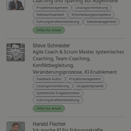
Coaching und Sparring auf Augenhöhe
Projektmanagement
Lösungsorientierung
Selbstwirksamkeit
Entscheidungskompetenz
Führungskräfteentwicklung
Selbstmanagement
Offen für Arbeit
Steve Schneider
Agile Coach & Scrum Master, systemisches
Coaching, Team-Coaching,
Konfliktbegleitung,
Veränderungsprozesse, KI-Enablement
Feedback-Kultur
Projektmanagement
Lösungsorientierung
Gruppendynamik
Systemische Fragetechniken
Führungskräfteentwicklung
Offen für Arbeit
Harald Fischer
Ich mache KI für Führungskräfte