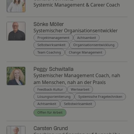
Systemic Management & Career Coach
Sönke Möller
Systemischer Organisationsentwickler
Projektmanagement
Achtsamkeit
Selbstwirksamkeit
Organisationsentwicklung
Team Coaching
Change Management
Peggy Schwitalla
Systemischer Management Coach, nah
am Menschen, nah an der Praxis
Feedback-Kultur
Wertearbeit
Lösungsorientierung
Systemische Fragetechniken
Achtsamkeit
Selbstwirksamkeit
Offen für Arbeit
Carsten Grund