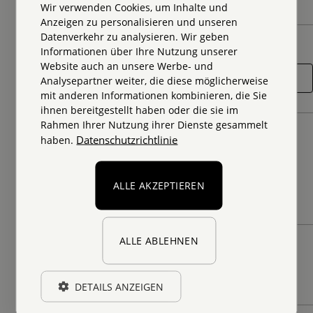
Zeige
0
von
100
Wir verwenden Cookies, um Inhalte und
Anzeigen zu personalisieren und unseren
Silke Frodeno
Als Architektin und Innenarchitektin in
Datenverkehr zu analysieren. Wir geben
Suche
Informationen über Ihre Nutzung unserer
Führungspositionen, kenne ich den
Website auch an unsere Werbe- und
herausfordernden Alltag in diesen Rollen.
Analysepartner weiter, die diese möglicherweise
Zwischen Unternehmen und
mit anderen Informationen kombinieren, die Sie
Mitarbeitenden pass genau zu vermitteln,
ihnen bereitgestellt haben oder die sie im
und die eigenen Werte zu halten. Gesund
Rahmen Ihrer Nutzung ihrer Dienste gesammelt
Status
und erfolgreich zu bleiben.
Datenschutzrichtlinie
haben.
Wertearbeit
Lösungsorientierung
Alle
Emotionale Intelligenz
Selbstwirksamkeit
Führungskräfteentwicklung
Burnout-Prävention
ALLE AKZEPTIEREN
Offen für Arbeit
Offen für Arbeit
ALLE ABLEHNEN
Cornelia Paul
Buchbar
Systemischer Management Coach(SMC)®
& Expertin für intrinsiche Motivation
Online
Präsenz
(MotivationsPotenzialAnalyse MPA & epp
DETAILS ANZEIGEN
emotional performance profile), Business-