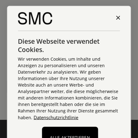
Management Coach und HR-Direktorin mit über
20 Jahren Erfahrung in Führung. Ich begleite
×
Menschen, die Klarheit suchen, für ihre
Ausbildung & Qualifikation: Systemischer
Entscheidungen, ihre Rolle und ihren nächsten
Management Coach, Master of Arts Human
Schritt. Bodenständig, direkt und immer auf
Kontakt
Diese Webseite verwendet
Resources Management, Masterarbeit Thema
Augenhöhe.
Change Management Über 20 Jahre HR-
Cookies.
Führungserfahrung, zuletzt als HR-Direktorin
Peggy Schwitalla
Wir verwenden Cookies, um Inhalte und
Coaching-Kompetenzen:
Systemischer Management Coach, nah am Menschen,
Anzeigen zu personalisieren und unseren
Entscheidungsbegleitung und Klärung von
nah an der Praxis
Datenverkehr zu analysieren. Wir geben
Zielkonflikten Führungskräfteentwicklung und
Informationen über Ihre Nutzung unserer
Leadership-Coaching Begleitung von
Website auch an unsere Werbe- und
Kontakt aufnehmen
Rollenwechseln und Karriereübergängen
Analysepartner weiter, die diese möglicherweise
Wertearbeit und Motivationsanalyse
unverbindliche Anfrage | 3 Minuten
mit anderen Informationen kombinieren, die Sie
Systemische Gesprächsführung und Inneres-
ihnen bereitgestellt haben oder die sie im
Rahmen Ihrer Nutzung ihrer Dienste gesammelt
Team-Arbeit Fachliche Expertise: Change
Datenschutzrichtlinie
haben.
Management und Organisationsentwicklung
Personalstrategie Konfliktklärung und
Teamentwicklung Eignungsdiagnostik und
ALLE AKZEPTIEREN