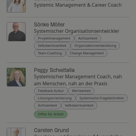
Systemic Management & Career Coach
Sönke Möller
Systemischer Organisationsentwickler
Projektmanagement
Achtsamkeit
Selbstwirksamkeit
Organisationsentwicklung
Team Coaching
Change Management
Peggy Schwitalla
Systemischer Management Coach, nah
am Menschen, nah an der Praxis
Feedback-Kultur
Wertearbeit
Lösungsorientierung
Systemische Fragetechniken
Achtsamkeit
Selbstwirksamkeit
Offen für Arbeit
Carsten Grund