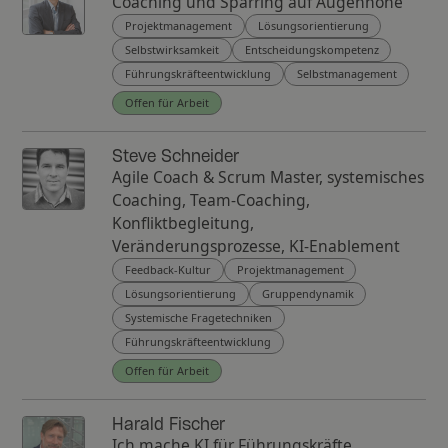
Coaching und Sparring auf Augenhöhe
Projektmanagement
Lösungsorientierung
Selbstwirksamkeit
Entscheidungskompetenz
Führungskräfteentwicklung
Selbstmanagement
Offen für Arbeit
Steve Schneider
Agile Coach & Scrum Master, systemisches
Coaching, Team-Coaching,
Konfliktbegleitung,
Veränderungsprozesse, KI-Enablement
Feedback-Kultur
Projektmanagement
Lösungsorientierung
Gruppendynamik
Systemische Fragetechniken
Führungskräfteentwicklung
Offen für Arbeit
Harald Fischer
Ich mache KI für Führungskräfte