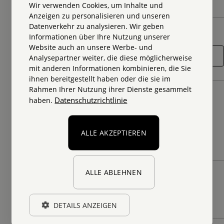
Zeige
0
von
100
Wir verwenden Cookies, um Inhalte und
Anzeigen zu personalisieren und unseren
Silke Frodeno
Als Architektin und Innenarchitektin in
Datenverkehr zu analysieren. Wir geben
Suche
Informationen über Ihre Nutzung unserer
Führungspositionen, kenne ich den
Website auch an unsere Werbe- und
herausfordernden Alltag in diesen Rollen.
Analysepartner weiter, die diese möglicherweise
Zwischen Unternehmen und
mit anderen Informationen kombinieren, die Sie
Mitarbeitenden pass genau zu vermitteln,
ihnen bereitgestellt haben oder die sie im
und die eigenen Werte zu halten. Gesund
Rahmen Ihrer Nutzung ihrer Dienste gesammelt
Status
und erfolgreich zu bleiben.
Datenschutzrichtlinie
haben.
Wertearbeit
Lösungsorientierung
Alle
Emotionale Intelligenz
Selbstwirksamkeit
Führungskräfteentwicklung
Burnout-Prävention
ALLE AKZEPTIEREN
Offen für Arbeit
Offen für Arbeit
ALLE ABLEHNEN
Cornelia Paul
Buchbar
Systemischer Management Coach(SMC)®
& Expertin für intrinsiche Motivation
Online
Präsenz
(MotivationsPotenzialAnalyse MPA & epp
DETAILS ANZEIGEN
emotional performance profile), Business-