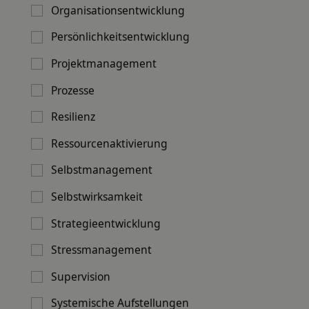
Organisationsentwicklung
Für welche Themen kann ich einen SMC-
Persönlichkeitsentwicklung
Coach anfragen?
Projektmanagement
Prozesse
Für welche Themen kann ich einen SMC-Coach
anfragen?SMC-Coaches begleiten unter
Resilienz
anderem bei Führung, persönlicher und
beruflicher Veränderung, Konfliktklärung,
Ressourcenaktivierung
Teamentwicklung sowie Organisations- und
Selbstmanagement
Kulturentwicklung. Der systemische Ansatz ist
praxisnah und in unterschiedlichen beruflichen
Selbstwirksamkeit
Kontexten einsetzbar.
Strategieentwicklung
Stressmanagement
Supervision
Systemische Aufstellungen