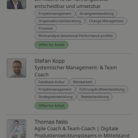
entscheidbar und umsetzbar
Projektmanagement
Strategieentwicklung
Organisationsentwicklung
Change Management
Prozesse
Motivanalyse (emotional Performance profile)
Offen für Arbeit
Stefan Kopp
Systemischer Management- & Team
Coach
Feedback-Kultur
Wertearbeit
Projektmanagement
Führungskräfteentwicklung
Strategieentwicklung
Teamentwicklung
Offen für Arbeit
Thomas Nelis
Agile Coach & Team-Coach | Digitale
Produktentwicklungsteams in Mittelstand