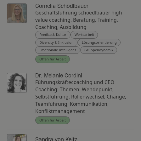
Cornelia Schödlbauer
Geschäftsführung schoedlbauer high
value coaching, Beratung, Training,
Coaching, Ausbildung
Feedback-Kultur
Wertearbeit
Diversity & Inklusion
Lösungsorientierung
Emotionale Intelligenz
Gruppendynamik
Offen für Arbeit
Dr. Melanie Cordini
Führungskräftecoaching und CEO
Coaching: Themen: Wendepunkt,
Selbstführung, Rollenwechsel, Change,
Teamführung, Kommunikation,
Konfliktmanagement
Offen für Arbeit
Sandra von Keitz