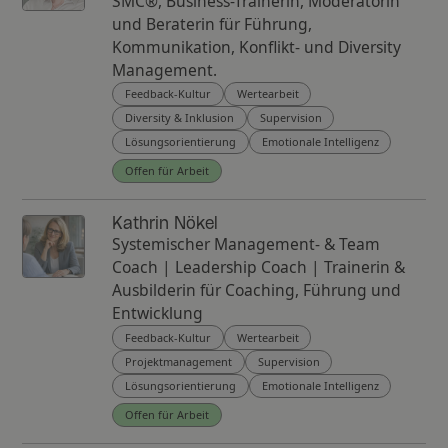
SMC®, Business-Trainerin, Moderatorin
und Beraterin für Führung,
Kommunikation, Konflikt- und Diversity
Management.
Feedback-Kultur
Wertearbeit
Diversity & Inklusion
Supervision
Lösungsorientierung
Emotionale Intelligenz
Offen für Arbeit
Kathrin Nökel
Systemischer Management- & Team
Coach | Leadership Coach | Trainerin &
Ausbilderin für Coaching, Führung und
Entwicklung
Feedback-Kultur
Wertearbeit
Projektmanagement
Supervision
Lösungsorientierung
Emotionale Intelligenz
Offen für Arbeit